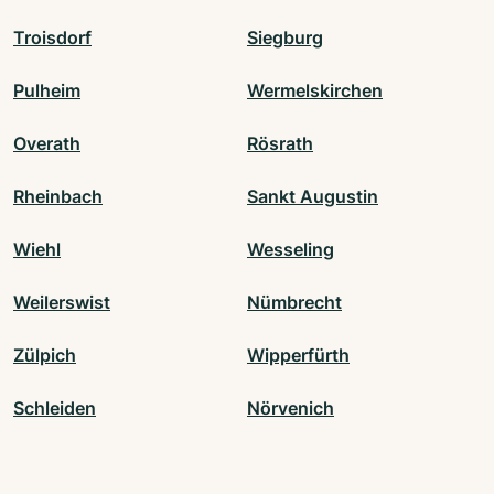
Troisdorf
Siegburg
Pulheim
Wermelskirchen
Overath
Rösrath
Rheinbach
Sankt Augustin
Wiehl
Wesseling
Weilerswist
Nümbrecht
Zülpich
Wipperfürth
Schleiden
Nörvenich