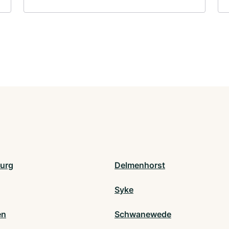
urg
Delmenhorst
Syke
en
Schwanewede