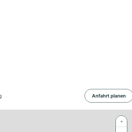
g
Anfahrt planen
+