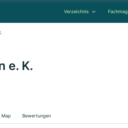
Verzeichnis
Fachmag
K.
 e. K.
Map
Bewertungen