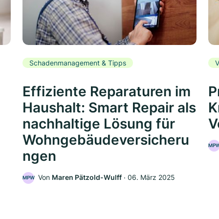
Schadenmanagement & Tipps
V
Effiziente Reparaturen im
P
Haushalt: Smart Repair als
K
nachhaltige Lösung für
V
Wohngebäudeversicheru
MP
ngen
5
Von
Maren Pätzold-Wulff
‧
06. März 2025
MPW