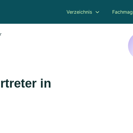
Verzeichnis
Fachmag
r
treter in