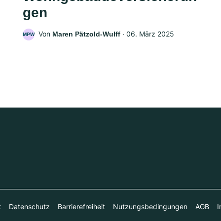
gen
Von
‧
06. März 2025
Maren Pätzold-Wulff
MPW
t
Datenschutz
Barrierefreiheit
Nutzungsbedingungen
AGB
I