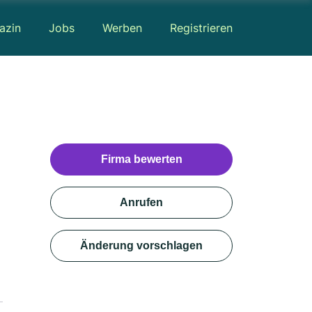
azin
Jobs
Werben
Registrieren
Firma bewerten
Anrufen
Änderung vorschlagen