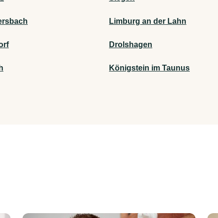
rsbach
Limburg an der Lahn
orf
Drolshagen
h
Königstein im Taunus