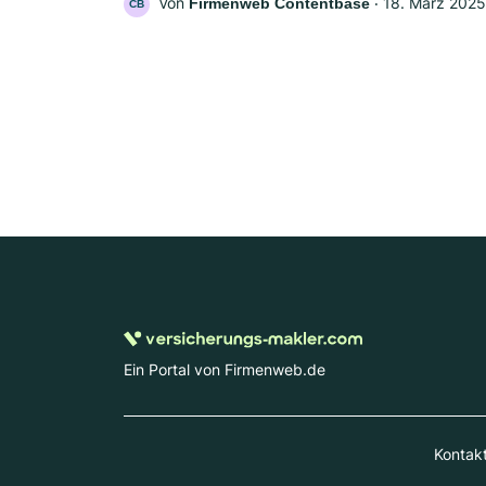
Von
‧
18. März 2025
Firmenweb Contentbase
CB
Ein Portal von Firmenweb.de
Kontak