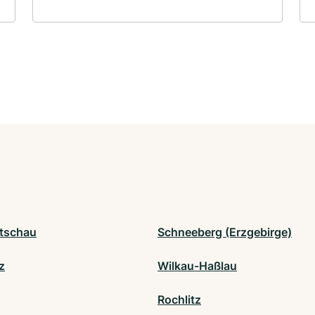
tschau
Schneeberg (Erzgebirge)
z
Wilkau-Haßlau
Rochlitz