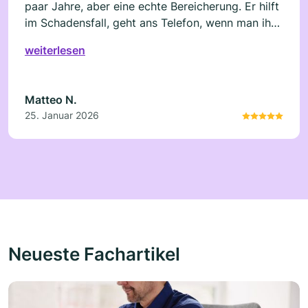
paar Jahre, aber eine echte Bereicherung. Er hilft
im Schadensfall, geht ans Telefon, wenn man ihn
braucht . Herrn Radusch war meine Absicherung
weiterlesen
im Unfallbereich nicht ausreichend. Er hat mir
erklärt, wie wichtig die Unfallversicherung ist,
gerade weil ich Fußball spiele. Nach der 2.
Matteo N.
Auszahlung aufgrund eines Unfalls bis dato kann
25. Januar 2026
ich nur Danke sagen
Neueste Fachartikel