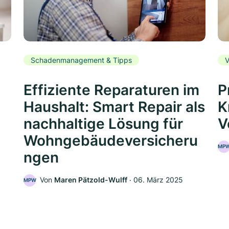
Schadenmanagement & Tipps
V
Effiziente Reparaturen im
P
Haushalt: Smart Repair als
K
nachhaltige Lösung für
V
Wohngebäudeversicheru
MP
ngen
5
Von
Maren Pätzold-Wulff
‧
06. März 2025
MPW