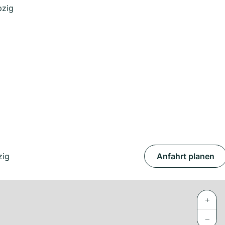
pzig
zig
Anfahrt planen
+
−