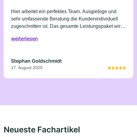
Hier arbeitet ein perfektes Team. Ausgiebige und
sehr umfassende Beratung die Kundenindividuell
zugeschnitten ist. Das gesamte Leistungspaket wird
hier optimal vermittelt. Unkomplizierte und schnelle
weiterlesen
Abwicklung. Besser geht es nicht. Hier läuft wirklich
alles bestens.
Stephan Goldschmidt
17. August 2020
Neueste Fachartikel