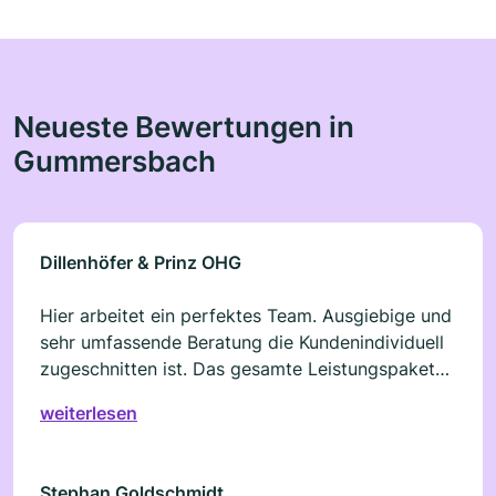
Neueste Bewertungen in
Gummersbach
Dillenhöfer & Prinz OHG
Hier arbeitet ein perfektes Team. Ausgiebige und
sehr umfassende Beratung die Kundenindividuell
zugeschnitten ist. Das gesamte Leistungspaket
wird hier optimal vermittelt. Unkomplizierte und
weiterlesen
schnelle Abwicklung. Besser geht es nicht. Hier
läuft wirklich alles bestens.
Stephan Goldschmidt