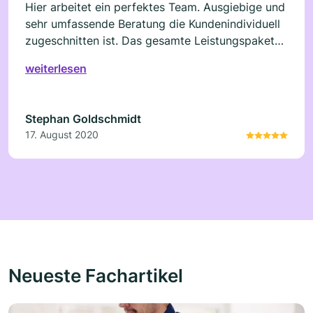
Hier arbeitet ein perfektes Team. Ausgiebige und
sehr umfassende Beratung die Kundenindividuell
zugeschnitten ist. Das gesamte Leistungspaket
wird hier optimal vermittelt. Unkomplizierte und
weiterlesen
schnelle Abwicklung. Besser geht es nicht. Hier
läuft wirklich alles bestens.
Stephan Goldschmidt
17. August 2020
Neueste Fachartikel