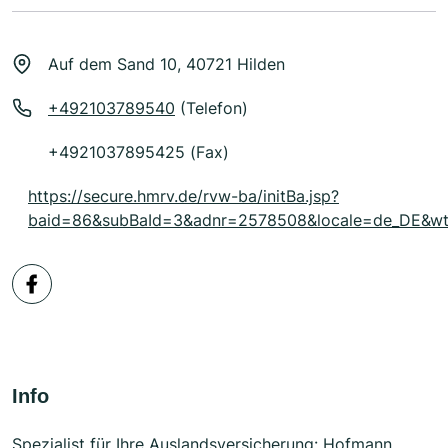
Auf dem Sand 10, 40721 Hilden
+492103789540
(Telefon)
+4921037895425 (Fax)
https://secure.hmrv.de/rvw-ba/initBa.jsp?
baid=86&subBaId=3&adnr=2578508&locale=de_DE&
Info
Spezialist für Ihre Auslandsversicherung: Hofmann