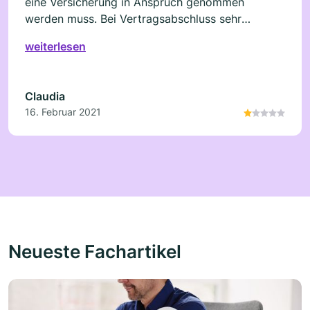
eine Versicherung in Anspruch genommen
werden muss. Bei Vertragsabschluss sehr
freundlich. Aber im Schadenfall wird man als
weiterlesen
dumm verkauft und blöde gemacht
Claudia
16. Februar 2021
Neueste Fachartikel