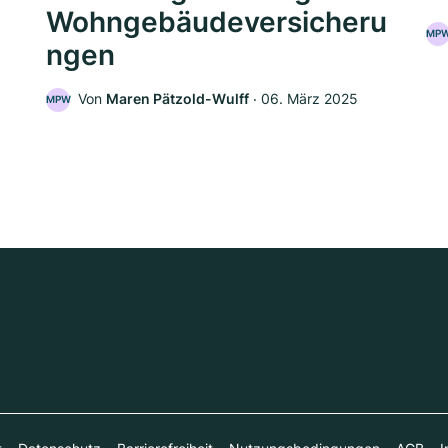
Wohngebäudeversicheru
MP
ngen
5
Von
Maren Pätzold-Wulff
‧
06. März 2025
MPW