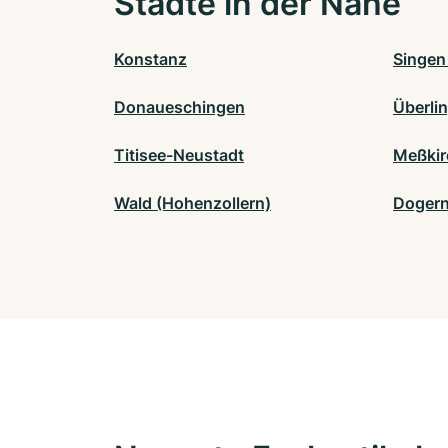
Städte in der Nähe
Konstanz
Singen
Donaueschingen
Überli
Titisee-Neustadt
Meßkir
Wald (Hohenzollern)
Doger