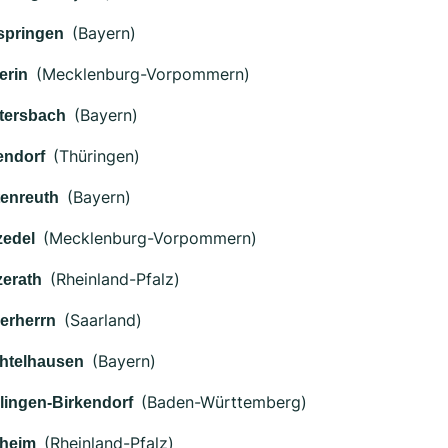
(Bayern)
springen
(Mecklenburg-Vorpommern)
erin
(Bayern)
tersbach
(Thüringen)
endorf
(Bayern)
tenreuth
(Mecklenburg-Vorpommern)
zedel
(Rheinland-Pfalz)
zerath
(Saarland)
erherrn
(Bayern)
htelhausen
(Baden-Württemberg)
lingen-Birkendorf
(Rheinland-Pfalz)
heim