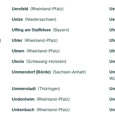
(Rheinland-Pfalz)
Uersfeld
Ue
(Niedersachsen)
Uetze
Ue
(Bayern)
Uffing am Staffelsee
Uh
)
(Rheinland-Pfalz)
Uhler
Uh
(Rheinland-Pfalz)
Ulmen
Ul
(Schleswig-Holstein)
Ulsnis
Um
(Sachsen-Anhalt)
Ummendorf (Börde)
Um
Wü
(Thüringen)
Ummerstadt
Um
(Rheinland-Pfalz)
Undenheim
Un
(Rheinland-Pfalz)
Unkenbach
Un