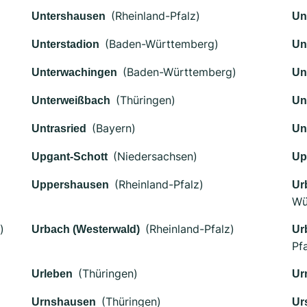
(Rheinland-Pfalz)
Untershausen
Un
(Baden-Württemberg)
Unterstadion
Un
(Baden-Württemberg)
Unterwachingen
Un
(Thüringen)
Unterweißbach
Un
(Bayern)
Untrasried
Un
(Niedersachsen)
Upgant-Schott
Up
(Rheinland-Pfalz)
Uppershausen
Ur
Wü
)
(Rheinland-Pfalz)
Urbach (Westerwald)
Ur
Pfa
(Thüringen)
Urleben
Ur
(Thüringen)
Urnshausen
Ur