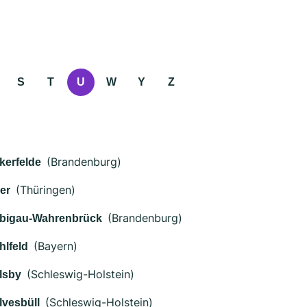
S
T
U
W
Y
Z
(Brandenburg)
kerfelde
(Thüringen)
er
(Brandenburg)
bigau-Wahrenbrück
(Bayern)
hlfeld
(Schleswig-Holstein)
lsby
(Schleswig-Holstein)
lvesbüll