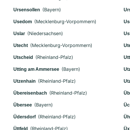
(Bayern)
Ursensollen
Ur
(Mecklenburg-Vorpommern)
Usedom
Us
(Niedersachsen)
Uslar
Us
(Mecklenburg-Vorpommern)
Utecht
Ut
(Rheinland-Pfalz)
Utscheid
Ut
(Bayern)
Utting am Ammersee
Ut
(Rheinland-Pfalz)
Utzenhain
Ut
(Rheinland-Pfalz)
Übereisenbach
Üb
(Bayern)
Übersee
Üc
(Rheinland-Pfalz)
Üdersdorf
Üh
(Rheinland-Pfalz)
Üttfeld
Üx