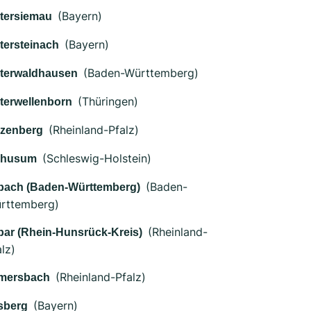
(Bayern)
tersiemau
(Bayern)
tersteinach
(Baden-Württemberg)
terwaldhausen
(Thüringen)
terwellenborn
(Rheinland-Pfalz)
zenberg
(Schleswig-Holstein)
husum
(Baden-
bach (Baden-Württemberg)
rttemberg)
(Rheinland-
bar (Rhein-Hunsrück-Kreis)
lz)
(Rheinland-Pfalz)
mersbach
(Bayern)
sberg