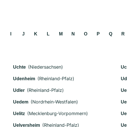
I
J
K
L
M
N
O
P
Q
R
(Niedersachsen)
Uchte
Uc
(Rheinland-Pfalz)
Udenheim
Ud
(Rheinland-Pfalz)
Udler
Ue
(Nordrhein-Westfalen)
Uedem
Ue
(Mecklenburg-Vorpommern)
Uelitz
Ue
(Rheinland-Pfalz)
Uelversheim
Ue