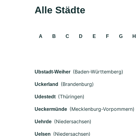
Alle Städte
A
B
C
D
E
F
G
H
(Baden-Württemberg)
Ubstadt-Weiher
(Brandenburg)
Uckerland
(Thüringen)
Udestedt
(Mecklenburg-Vorpommern)
Ueckermünde
(Niedersachsen)
Uehrde
(Niedersachsen)
Uelsen