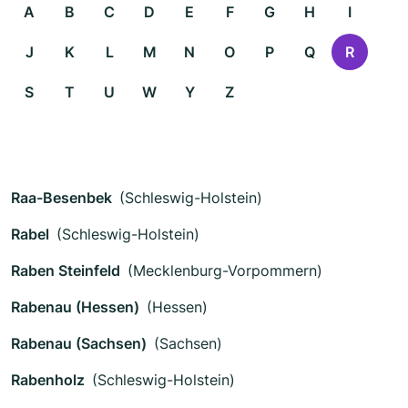
A
B
C
D
E
F
G
H
I
J
K
L
M
N
O
P
Q
R
S
T
U
W
Y
Z
Raa-Besenbek
(Schleswig-Holstein)
Rabel
(Schleswig-Holstein)
Raben Steinfeld
(Mecklenburg-Vorpommern)
Rabenau (Hessen)
(Hessen)
Rabenau (Sachsen)
(Sachsen)
Rabenholz
(Schleswig-Holstein)