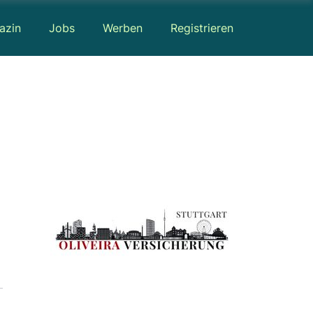
azin
Jobs
Werben
Registrieren