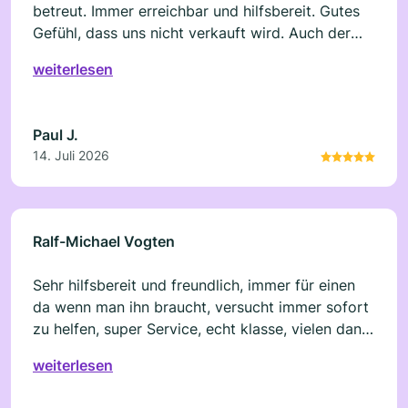
betreut. Immer erreichbar und hilfsbereit. Gutes
Gefühl, dass uns nicht verkauft wird. Auch der
neue Goldsparplan hat uns gut gefallen.
weiterlesen
Paul J.
14. Juli 2026
Ralf-Michael Vogten
Sehr hilfsbereit und freundlich, immer für einen
da wenn man ihn braucht, versucht immer sofort
zu helfen, super Service, echt klasse, vielen dank
für die jahrelange Freundschaft und den tollen
weiterlesen
Service