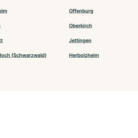
eim
Offenburg
n
Oberkirch
tt
Jettingen
loch (Schwarzwald)
Herbolzheim