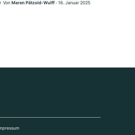
Von
Maren Pätzold-Wulff
‧
16. Januar 2025
W
mpressum