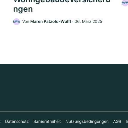
MP
ngen
5
Von
Maren Pätzold-Wulff
‧
06. März 2025
MPW
t
Datenschutz
Barrierefreiheit
Nutzungsbedingungen
AGB
I