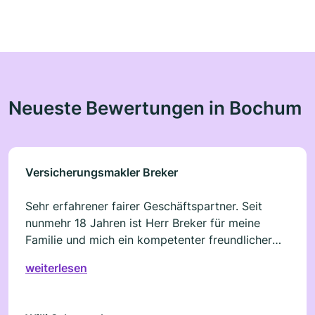
Neueste Bewertungen in Bochum
Versicherungsmakler Breker
Sehr erfahrener fairer Geschäftspartner. Seit
nunmehr 18 Jahren ist Herr Breker für meine
Familie und mich ein kompetenter freundlicher
und sachlicher Ansprechpartner in
weiterlesen
Versicherungs- und Rentenangelegenheiten.
Vorbehaltlos weiterzuempfehlen.