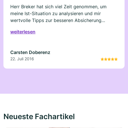
Herr Breker hat sich viel Zeit genommen, um
meine Ist-Situation zu analysieren und mir
wertvolle Tipps zur besseren Absicherung
gegeben, ohne mir irgendetwas aufzuschwatzen.
weiterlesen
Top!
Carsten Doberenz
22. Juli 2016
Neueste Fachartikel