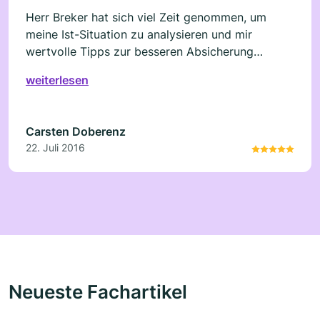
Herr Breker hat sich viel Zeit genommen, um
meine Ist-Situation zu analysieren und mir
wertvolle Tipps zur besseren Absicherung
gegeben, ohne mir irgendetwas aufzuschwatzen.
weiterlesen
Top!
Carsten Doberenz
22. Juli 2016
Neueste Fachartikel