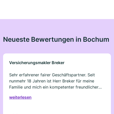
Neueste Bewertungen in Bochum
Versicherungsmakler Breker
Sehr erfahrener fairer Geschäftspartner. Seit
nunmehr 18 Jahren ist Herr Breker für meine
Familie und mich ein kompetenter freundlicher
und sachlicher Ansprechpartner in
weiterlesen
Versicherungs- und Rentenangelegenheiten.
Vorbehaltlos weiterzuempfehlen.