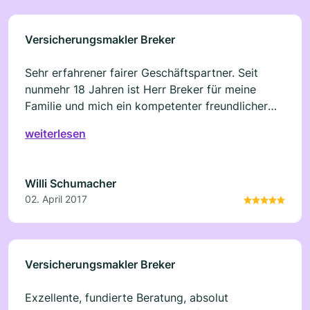
Versicherungsmakler Breker
Sehr erfahrener fairer Geschäftspartner. Seit
nunmehr 18 Jahren ist Herr Breker für meine
Familie und mich ein kompetenter freundlicher
und sachlicher Ansprechpartner in
weiterlesen
Versicherungs- und Rentenangelegenheiten.
Vorbehaltlos weiterzuempfehlen.
Willi Schumacher
02. April 2017
Versicherungsmakler Breker
Exzellente, fundierte Beratung, absolut