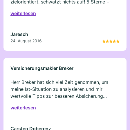
zielorientiert. schwatzt nichts auf! 5 Sterne +
weiterlesen
Jaresch
24. August 2016
Versicherungsmakler Breker
Herr Breker hat sich viel Zeit genommen, um
meine Ist-Situation zu analysieren und mir
wertvolle Tipps zur besseren Absicherung
gegeben, ohne mir irgendetwas aufzuschwatzen.
weiterlesen
Top!
Carsten Doberenz