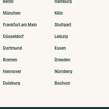
Berlin
Hamburg
München
Köln
Frankfurt am Main
Stuttgart
Düsseldorf
Leipzig
Dortmund
Essen
Bremen
Dresden
Hannover
Nürnberg
Duisburg
Bochum