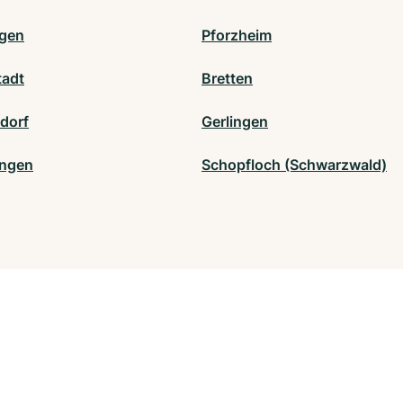
ngen
Pforzheim
tadt
Bretten
dorf
Gerlingen
ingen
Schopfloch (Schwarzwald)