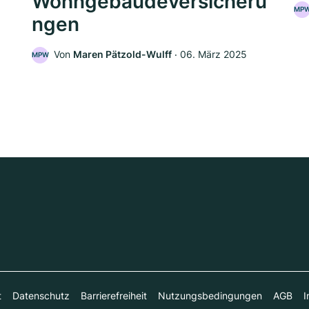
Wohngebäudeversicheru
MP
ngen
5
Von
Maren Pätzold-Wulff
‧
06. März 2025
MPW
t
Datenschutz
Barrierefreiheit
Nutzungsbedingungen
AGB
I