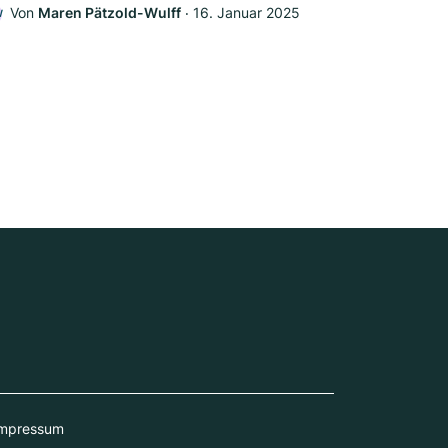
Von
Maren Pätzold-Wulff
‧
16. Januar 2025
W
mpressum