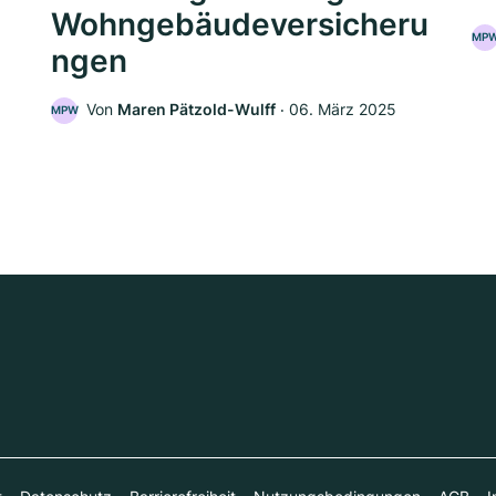
Wohngebäudeversicheru
MP
ngen
5
Von
Maren Pätzold-Wulff
‧
06. März 2025
MPW