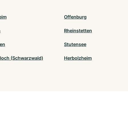
eim
Offenburg
n
Rheinstetten
gen
Stutensee
loch (Schwarzwald)
Herbolzheim