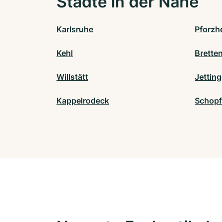
Städte in der Nähe
Karlsruhe
Pforzh
Kehl
Brette
Willstätt
Jettin
Kappelrodeck
Schopf