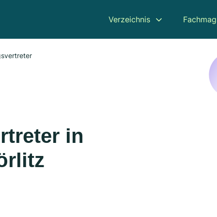
Verzeichnis
Fachmag
svertreter
treter in
rlitz